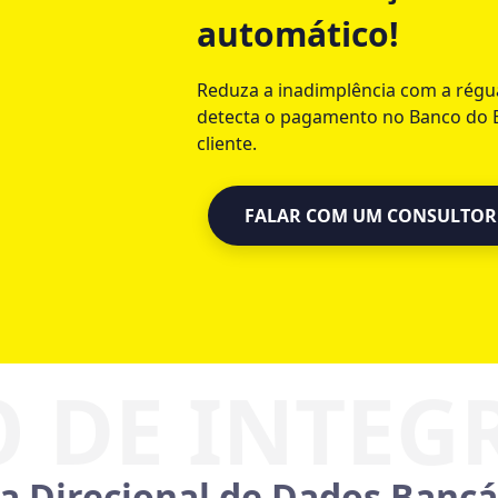
automático!
Reduza a inadimplência com a régu
detecta o pagamento no Banco do Br
cliente.
FALAR COM UM CONSULTOR
FALAR COM UM CONSULTOR
 Direcional de Dados Bancá