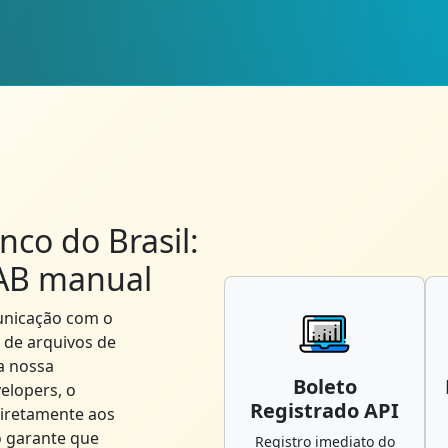
nco do Brasil:
AB manual
unicação com o
 de arquivos de
a nossa
Boleto
elopers, o
Registrado API
diretamente aos
o garante que
Registro imediato do