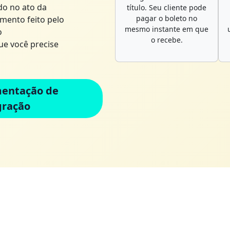
do no ato da
título. Seu cliente pode
pagar o boleto no
mento feito pelo
mesmo instante em que
o
o recebe.
e você precise
entação de
gração