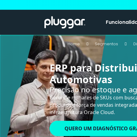
Funcionalid
Home
Segmentos
D
ERP para Distribu
Automotivas
Precisão no estoque e ag
Gerencie milhares de SKUs com busca 
produtos e força de vendas integrad
infraestrutura Oracle Cloud.
QUERO UM DIAGNÓSTICO GR