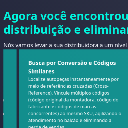
Agora você encontrou
distribuição e elimina
Nós vamos levar a sua distribuidora a um nível
Busca por Conversão e Códigos
Similares
Localize autopeças instantaneamente por
meio de referências cruzadas (Cross-
A.
Reference). Vincule múltiplos códigos
za
(código original da montadora, código do
is
fabricante e códigos de marcas
do
concorrentes) ao mesmo SKU, agilizando o
atendimento no balcão e eliminando a
perda de vendas.