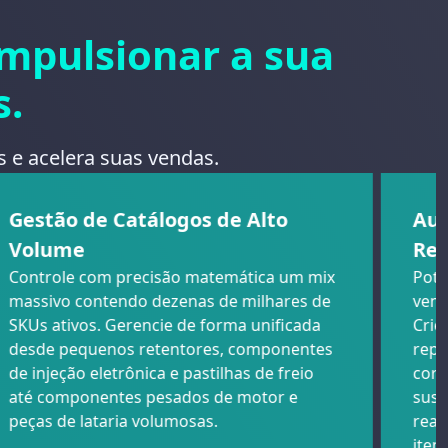
mpulsionar a sua
s.
s e acelera suas vendas.
Gestão de Catálogos de Alto
Aut
Volume
Rev
Controle com precisão matemática um mix
Pote
massivo contendo dezenas de milhares de
vend
SKUs ativos. Gerencie de forma unificada
Crie
desde pequenos retentores, componentes
repa
de injeção eletrônica e pastilhas de freio
corr
até componentes pesados de motor e
susp
peças de lataria volumosas.
real
iten