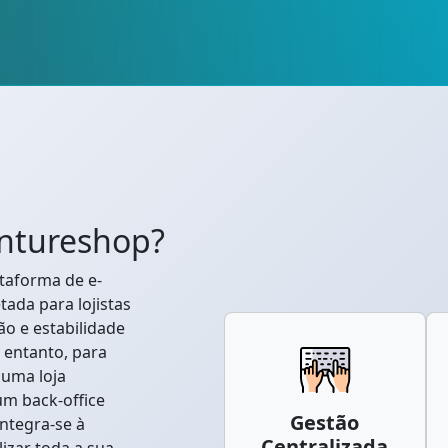
entureshop?
taforma de e-
ada para lojistas
o e estabilidade
o entanto, para
 uma loja
um back-office
Gestão
integra-se à
Centralizada