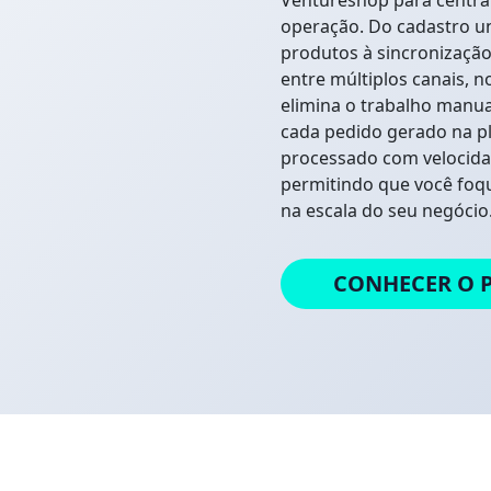
Ventureshop para central
operação. Do cadastro un
produtos à sincronizaçã
entre múltiplos canais, n
elimina o trabalho manua
cada pedido gerado na p
processado com velocid
permitindo que você foq
na escala do seu negócio
CONHECER O 