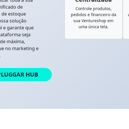
izar toda a sua
ificado de
Controle produtos,
o de estoque
pedidos e financeiro da
ossa solução
sua Ventureshop em
uma única tela.
l e garante que
lataforma seja
ade máxima,
ue no marketing e
.
PLUGGAR HUB